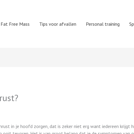
Fat Free Mass
Tips voor afvallen
Personal training
Sp
rust?
rust in je hoofd zorgen, dat is zeker niet erg want iedereen krijgt 
 ooit tevoren. Het is van groot belang dat je de symptomen van ov