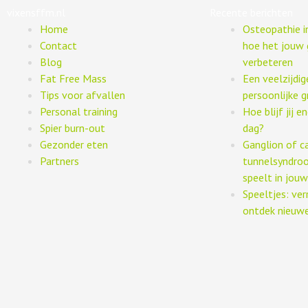
vixensffm.nl
Recente berichten
Home
Osteopathie 
Contact
hoe het jouw 
Blog
verbeteren
Fat Free Mass
Een veelzijdi
Tips voor afvallen
persoonlijke g
Personal training
Hoe blijf jij 
Spier burn-out
dag?
Gezonder eten
Ganglion of c
Partners
tunnelsyndro
speelt in jouw
Speeltjes: ver
ontdek nieuwe