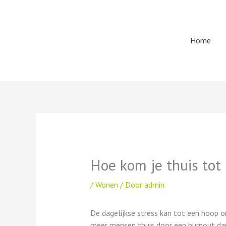
Ga
naar
de
Home
inhoud
Hoe kom je thuis tot 
/
Wonen
/ Door
admin
De dagelijkse stress kan tot een hoop on
meer mensen thuis door een burnout dan