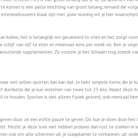
e komen is een juiste inrichting van groot belang, iemand die volge
 interieurbouwers klaar zijn met jouw woning wil je hier waarschijn
an koken, het is belangrijk om gevarieerd te eten en het zorgt voor
de schijf van vijf te eten en minimaal eens per week vis. Ben je vege
nvullende supplementen. Zo voorzie je het lichaam nog steeds van 
r wel willen sporten dan kan dat. Je hebt simpele items die je ku
of dumbells die je kun instellen van twee tot 25 kilo. Naast deze i
il te houden. Sporten is niet alleen fysiek gezond, ook mentaal he
e geven door ze een echte pauze te geven. Dit kun je doen door het
ebt. Mocht je deze luxe niet hebben probeer dan rust te zoeken in 
eren ook om alle schermen uit je slaapkamer te verbannen, uit onde