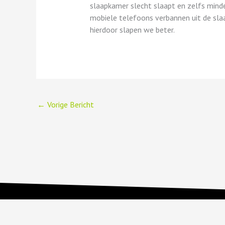
slaapkamer slecht slaapt en zelfs minde
mobiele telefoons verbannen uit de sl
hierdoor slapen we beter.
←
Vorige Bericht