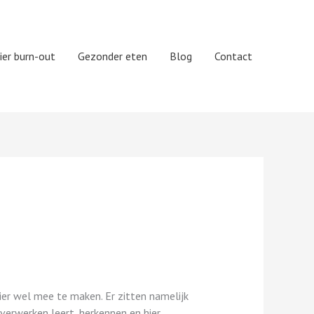
ier burn-out
Gezonder eten
Blog
Contact
hier wel mee te maken. Er zitten namelijk
erwerken leert, herkennen en hier