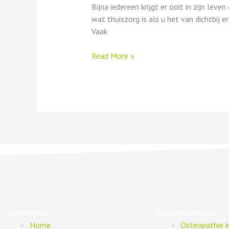
Bijna iedereen krijgt er ooit in zijn le
wat thuiszorg is als u het van dichtbij e
Vaak
Read More »
vixensffm.nl
Recente berichten
Home
Osteopathie 