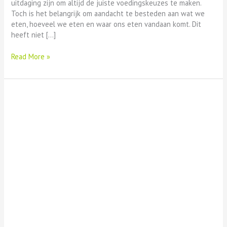
uitdaging zijn om altijd de juiste voedingskeuzes te maken.
Toch is het belangrijk om aandacht te besteden aan wat we
eten, hoeveel we eten en waar ons eten vandaan komt. Dit
heeft niet […]
Read More »
Steeds
meer
mensen
ontdekken
een
gezonde
levensstijl