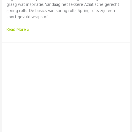
graag wat inspiratie. Vandaag het lekkere Aziatische gerecht
spring rolls. De basics van spring rolls Spring rolls zijn een
soort gevuld wraps of
Read More »
Tips
om
snel
af
te
vallen